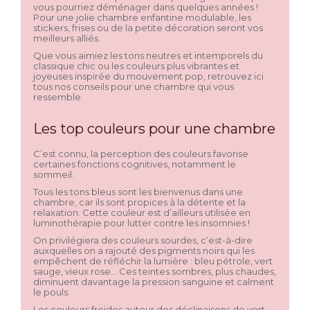
vous pourriez déménager dans quelques années !
Pour une jolie chambre enfantine modulable, les
stickers, frises ou de la petite décoration seront vos
meilleurs alliés.
Que vous aimiez les tons neutres et intemporels du
classique chic ou les couleurs plus vibrantes et
joyeuses inspirée du mouvement pop, retrouvez ici
tous nos conseils pour une chambre qui vous
ressemble.
Les top couleurs pour une chambre
C’est connu, la perception des couleurs favorise
certaines fonctions cognitives, notamment le
sommeil.
Tous les tons bleus sont les bienvenus dans une
chambre, car ils sont propices à la détente et la
relaxation. Cette couleur est d’ailleurs utilisée en
luminothérapie pour lutter contre les insomnies !
On privilégiera des couleurs sourdes, c’est-à-dire
auxquelles on a rajouté des pigments noirs qui les
empêchent de réfléchir la lumière : bleu pétrole, vert
sauge, vieux rose… Ces teintes sombres, plus chaudes,
diminuent davantage la pression sanguine et calment
le pouls.
Les couleurs froides autour des déclinaisons de vert