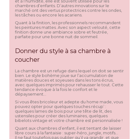
et à l’humidité, elle est souvent utilisée pour les
chambres d’enfants. D’autres innovations sur le
marché ont des vertus protectrices contre les ondes,
les tâches ou encore les acariens.
Quant à la finition, les professionnels recommandent
les peintures mattes. Avec son aspect velouté, cette
finition donne une ambiance sobre et feutrée,
parfaite pour une bonne nuit de sommeil.
Donner du style à sa chambre à
coucher
La chambre est un refuge dans lequel on doit se sentir
bien. Le style bohème joue sur l’accumulation de
matières douces et soyeuses dans les tons écrus,
avec quelques imprimés pour rehausser le tout. Cette
tendance évoque à la fois le confort et le
dépaysement…
Si vous êtes bricoleur et adepte du home made, vous
pouvez opter pour quelques touches récup’ :
quelques lames de bois pour une tête de lit, des
ustensiles pour créer des luminaires, quelques
bibelots vintage et votre chambre est personnalisée !
Quant aux chambres d’enfant, il est tentant de laisser
libre cours à la fantaisie : super-héro, jungle, motifs…
Il ne faut toutefois pas oublier qu’il va grandir, et que