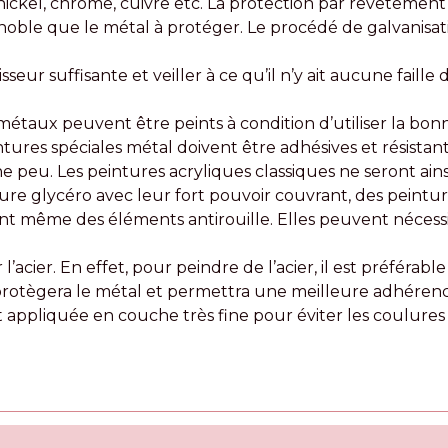
nickel, chrome, cuivre etc. La protection par revêtement
oble que le métal à protéger. Le procédé de galvanisati
seur suffisante et veiller à ce qu’il n’y ait aucune faill
s métaux peuvent être peints à condition d’utiliser la bo
tures spéciales métal doivent être adhésives et résistante
e peu. Les peintures acryliques classiques ne seront ains
re glycéro avec leur fort pouvoir couvrant, des peintur
t même des éléments antirouille. Elles peuvent nécessit
’acier. En effet, pour peindre de l’acier, il est préférab
 protègera le métal et permettra une meilleure adhérenc
t appliquée en couche très fine pour éviter les coulures 