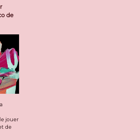
r
co de
la
de jouer
et de