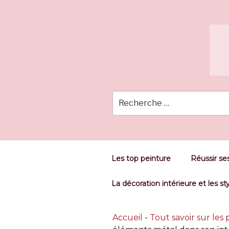
Skip
to
content
Les top peinture
Réussir ses
La décoration intérieure et les st
Accueil
-
Tout savoir sur les 