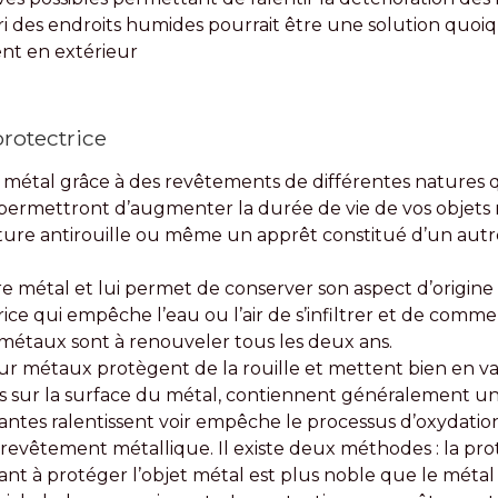
ri des endroits humides pourrait être une solution quoi
nt en extérieur
rotectrice
le métal grâce à des revêtements de différentes natures q
 permettront d’augmenter la durée de vie de vos objets 
nture antirouille ou même un apprêt constitué d’un autr
otre métal et lui permet de conserver son aspect d’origine
ice qui empêche l’eau ou l’air de s’infiltrer et de com
 métaux sont à renouveler tous les deux ans.
our métaux protègent de la rouille et mettent bien en va
ées sur la surface du métal, contiennent généralement un
antes ralentissent voir empêche le processus d’oxydation
 revêtement métallique. Il existe deux méthodes : la pr
nt à protéger l’objet métal est plus noble que le métal à