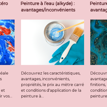
céro
Peinture à l’eau (alkyde) :
Peinture
avantages/inconvénients
avantag
déale
Découvrez les caractéristiques,
Découvre
s
avantages, inconvénients,
avantage
propriétés, le prix au mètre carré
finitions
 et
et conditions d'application de la
condition
ir vos…
peinture à…
peinture