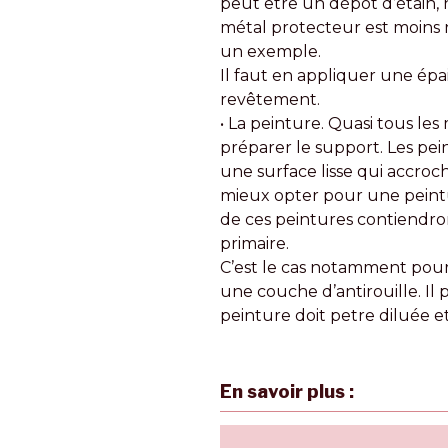
peut être un dépôt d’étain, 
métal protecteur est moins n
un exemple.
Il faut en appliquer une épais
revêtement.
• La peinture. Quasi tous le
préparer le support. Les pein
une surface lisse qui accroch
mieux opter pour une peintu
de ces peintures contiendron
primaire.
C’est le cas notamment pour l
une couche d’antirouille. Il
peinture doit petre diluée e
En savoir plus :