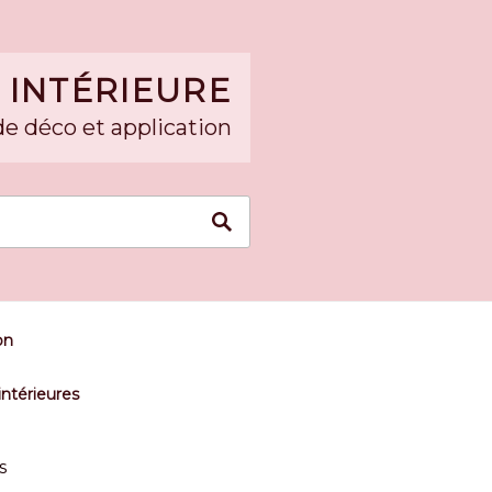
 INTÉRIEURE
de déco et application
on
intérieures
s