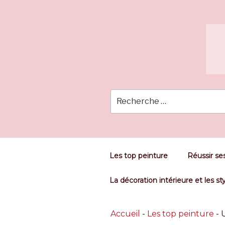
Skip
to
content
Les top peinture
Réussir ses
La décoration intérieure et les st
Accueil
-
Les top peinture
-