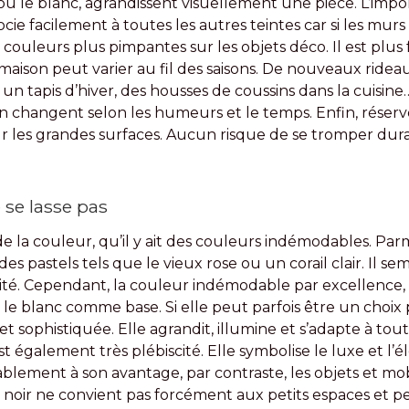
 ou le blanc, agrandissent visuellement une pièce. L’impor
cie facilement à toutes les autres teintes car si les mur
couleurs plus pimpantes sur les objets déco. Il est plus f
maison peut varier au fil des saisons. De nouveaux rideau
 un tapis d’hiver, des housses de coussins dans la cuisine
 changent selon les humeurs et le temps. Enfin, réserve
pour les grandes surfaces. Aucun risque de se tromper du
 se lasse pas
t de la couleur, qu’il y ait des couleurs indémodables. Parm
es pastels tels que le vieux rose ou un corail clair. Il s
é. Cependant, la couleur indémodable par excellence, re
 le blanc comme base. Si elle peut parfois être un choix p
t sophistiquée. Elle agrandit, illumine et s’adapte à tou
est également très plébiscité. Elle symbolise le luxe et l’
blement à son avantage, par contraste, les objets et mobi
 noir ne convient pas forcément aux petits espaces et p