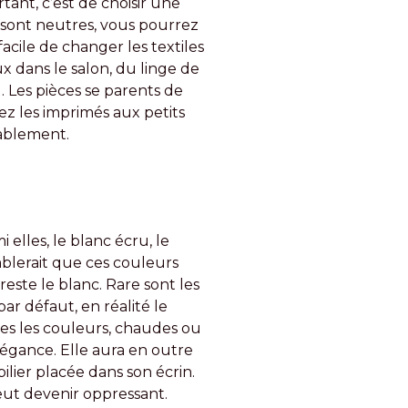
tant, c’est de choisir une
s sont neutres, vous pourrez
acile de changer les textiles
x dans le salon, du linge de
… Les pièces se parents de
z les imprimés aux petits
rablement.
i elles, le blanc écru, le
emblerait que ces couleurs
ste le blanc. Rare sont les
ar défaut, en réalité le
tes les couleurs, chaudes ou
élégance. Elle aura en outre
lier placée dans son écrin.
eut devenir oppressant.